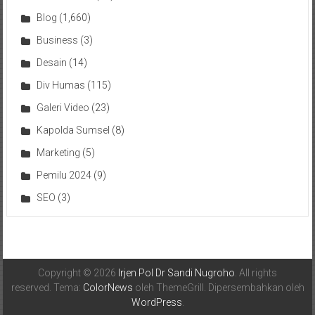
Blog
(1,660)
Business
(3)
Desain
(14)
Div Humas
(115)
Galeri Video
(23)
Kapolda Sumsel
(8)
Marketing
(5)
Pemilu 2024
(9)
SEO
(3)
Copyright © 2026
Irjen Pol Dr Sandi Nugroho
. All rights
reserved. Tema:
ColorNews
oleh ThemeGrill. Dipersembahkan oleh
WordPress
.