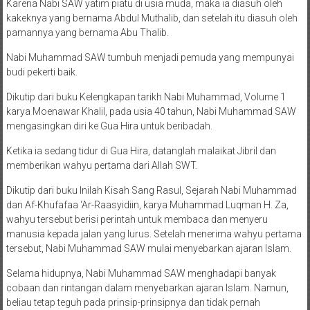
Karena Nabi SAW yatim piatu di usia muda, maka ia diasuh oleh
kakeknya yang bernama Abdul Muthalib, dan setelah itu diasuh oleh
pamannya yang bernama Abu Thalib.
Nabi Muhammad SAW tumbuh menjadi pemuda yang mempunyai
budi pekerti baik.
Dikutip dari buku Kelengkapan tarikh Nabi Muhammad, Volume 1
karya Moenawar Khalil, pada usia 40 tahun, Nabi Muhammad SAW
mengasingkan diri ke Gua Hira untuk beribadah.
Ketika ia sedang tidur di Gua Hira, datanglah malaikat Jibril dan
memberikan wahyu pertama dari Allah SWT.
Dikutip dari buku Inilah Kisah Sang Rasul, Sejarah Nabi Muhammad
dan Af-Khufafaa ‘Ar-Raasyidiin, karya Muhammad Luqman H. Za,
wahyu tersebut berisi perintah untuk membaca dan menyeru
manusia kepada jalan yang lurus. Setelah menerima wahyu pertama
tersebut, Nabi Muhammad SAW mulai menyebarkan ajaran Islam.
Selama hidupnya, Nabi Muhammad SAW menghadapi banyak
cobaan dan rintangan dalam menyebarkan ajaran Islam. Namun,
beliau tetap teguh pada prinsip-prinsipnya dan tidak pernah