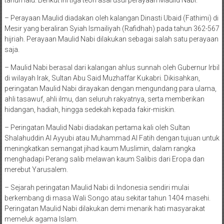
tahun lalu. Berikut ini tiga teori asal usul perayaan Maulid Nabi.
– Perayaan Maulid diadakan oleh kalangan Dinasti Ubaid (Fathimi) di
Mesir yang beraliran Syiah Ismailiyah (Rafidhah) pada tahun 362-567
hijriah. Perayaan Maulid Nabi dilakukan sebagai salah satu perayaan
saja.
– Maulid Nabi berasal dari kalangan ahlus sunnah oleh Gubernur Irbil
di wilayah Irak, Sultan Abu Said Muzhaffar Kukabri. Dikisahkan,
peringatan Maulid Nabi dirayakan dengan mengundang para ulama,
ahli tasawuf, ahli ilmu, dan seluruh rakyatnya, serta memberikan
hidangan, hadiah, hingga sedekah kepada fakir-miskin.
– Peringatan Maulid Nabi diadakan pertama kali oleh Sultan
Shalahuddin Al Ayyubi atau Muhammad Al Fatih dengan tujuan untuk
meningkatkan semangat jihad kaum Muslimin, dalam rangka
menghadapi Perang salib melawan kaum Salibis dari Eropa dan
merebut Yarusalem.
– Sejarah peringatan Maulid Nabi di Indonesia sendiri mulai
berkembang di masa Wali Songo atau sekitar tahun 1404 masehi.
Peringatan Maulid Nabi dilakukan demi menarik hati masyarakat
memeluk agama Islam.