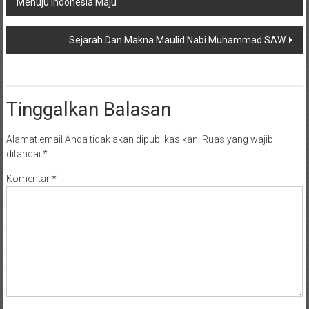
Menuju Indonesia Maju
pos
Sejarah Dan Makna Maulid Nabi Muhammad SAW
Tinggalkan Balasan
Alamat email Anda tidak akan dipublikasikan.
Ruas yang wajib
ditandai
*
Komentar
*